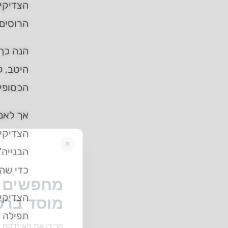
הצדיקים
הרוסים
הנה כך 
היטב, 
הכסופין
אך לאמי
הצדיקי
×
הבנייה'
כדי שהד
מחפשים ב
הצדיקים
מוסד ברס
תפילה –
הכירו את האינדקס ה