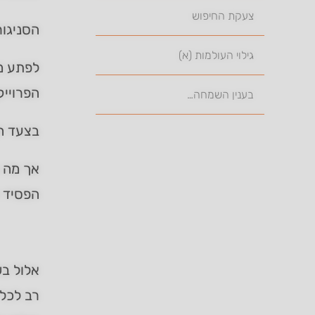
צעקת החיפוש
הסניגור
גילוי העולמות (א)
לפתע מת
הפרוייק
בענין השמחה…
בצעד חר
אך מה ר
הפסיד 
אלול בש
רב לכל 