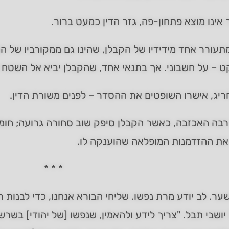
 אינו מוצא פתחון-פה, גזר הדין כמעט ברור.
עורר אחד מידידיו של הקבלן, שהינו גם ממקורביו של ה
ט – על חשבוני. אך בתנאי אחד, שהקבלן יביא אל השטח חו
יג, אישרו השופטים את ההסדר – לפנים משורת הדין.
בה האכזבה, כאשר הקבלן סיפק שוב סחורה גרועה; חומרים
את ההזדמנות המופלאה שהוענקה לו.
* * *
ער. לב יודע מרת נפשו. שליחי הבורא אנחנו, כדי לבנות
יושבי תבל. "צריך לידע ולהאמין, שנפשו [של יהודי] בשרש