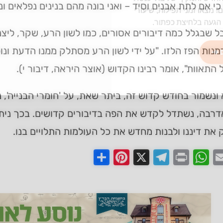
כי אם לתת אבנים וסיד – ואני בונה מהם בנינים נפלאים ונור
מצאו זמני תפילות, שיעורי
הגעה בלחיצת כפתור.
 שבגלל כמה דיבורים אסורים, כמו לשון הרע, שקר, ליצנ
נות הפז הלזו. "על ידי לשון הרע מסתלק ממנו הדעת ונ
 ➔
התאוות", אומר רבינו הקדוש (אוצר היראה, דיבור י).
ונשמור בחודש קדוש זה, ביתר שאת, על 'חומרי הבנייה', נ
אדרבה, נשתדל לקדש את הפה בדיבורים קדושים. בכך ניתן
את דיננו ולבנות מחדש את כל העולמות התלויים בנו.
Share
Pinterest
Telegram
X
WhatsApp
Print
Email
Faceb