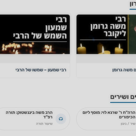
ון
ם משה גרומן
רבי שמעון – שמשו של הרבי
ם ושירים
הרה"ח ר' שרגא לוי: מוסף ליום
הרב משה ביננשטוק: תורה
הכיפורים
רפ"ד
שיר / ניגון
שיעור תורה