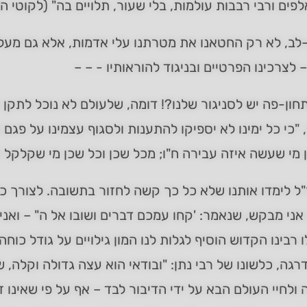
לפים ורבי רבבות עולמות, בלי שעור, תלויים בה" (לקוטי 
לב, לא רק החטאנו את מטרתנו עלי אדמות, אלא גם מעלנ
 לצרכינו הפרטיים ובניגוד להוראותיו ­- – –
חון-פה יש לסניגור שלנו?! דומה, שלעולם לא נוכל לתק
 "כי כל ימינו לא יספיקו להתענות ולסגוף עצמינו על פג
 מי שעשה איזה עבירה ח"ו; מכל שכן וכל שכן מי שקלקל ה
ל לימדו אותנו שלא כל כך קשה לחזור בתשובה. לצורך כ
אני מבקש, שנאמר: 'קחו עמכם דברים ושובו אל ה" – ואני 
לו רבינו הקדוש הוסיף לגלות לנו המון גילויים על גודל כ
רגה, כלשונו של רבי נתן: "ובודאי הוא עצה גדולה וקלה, שהכ
ולחיי העולם הבא על ידי הדיבור לבד – אף על פי שאינו ז