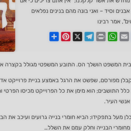
מחדש את אשר קלקלנו; "אין אתם צריכים כי אם
בנים וסיד – ואני בונה מהם בנינים נפלאים
ים", אמר רבינו
Pinterest
Share
Telegram
WhatsApp
X
Print
Faceboo
Email
בית המשפט הושלך הס. התובע המשפטי מגולל בקצרה א
קבלן מפורסם, שפשט את הרגל באמצע בניית פרוייקט אדיר
כלל התושבים; הוא מימן את כל הפרוייקט מכיסו הפרטי וה
נשי העיר.
ן מעל בתפקידו; הביא חומרי בנייה גרועים ועיכב את הבני
מחומרי הבנייה וחלק עמם את השלל…