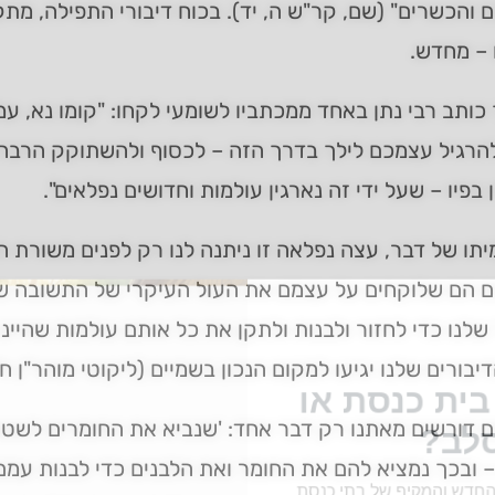
 והכשרים" (שם, קר"ש ה, יד). בכוח דיבורי התפילה, מתק
 – מחדש.
כותב רבי נתן באחד ממכתביו לשומעי לקחו: "קומו נא, עמ
להרגיל עצמכם לילך בדרך הזה – לכסוף ולהשתוקק הרבה
 בפיו – שעל ידי זה נארגין עולמות וחדושים נפלאים".
תו של דבר, עצה נפלאה זו ניתנה לנו רק לפנים משורת הד
ם הם שלוקחים על עצמם את העול העיקרי של התשובה ש
 שלנו כדי לחזור ולבנות ולתקן את כל אותם עולמות שהיינ
יבורים שלנו יגיעו למקום הנכון בשמיים (ליקוטי מוהר"ן ח"א
ית כנסת או
 דורשים מאתנו רק דבר אחד: 'שנביא את החומרים לשטח
לב?
 ובכך נמציא להם את החומר ואת הלבנים כדי לבנות עמ
חדש והמקיף של בתי כנסת