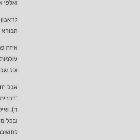
ואלפי א
לדאבון-
הבורא –
איזה פת
עולמות,
וכל שכן
אבל חז"
"דברים 
ד); ואי
ובכל מד
לתשובה 