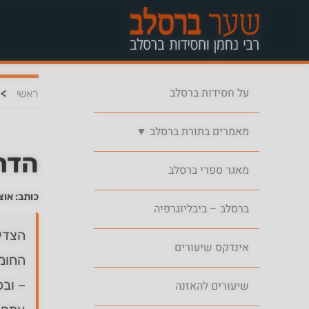
על חסידות ברסלב
>
ראשי
מאמרים בתורת ברסלב ▼
הדר
מאגר ספרי ברסלב
כותב: אוצ
ברסלב – ביבליוגרפיה
הצדיק
אינדקס שיעורים
החומר
– ובכ
שיעורים להאזנה