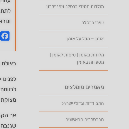
עמם 
תולדות חסידי ברסלב וימי זכרון
לתת א
ונורא
שירי ברסלב
k
אומן – הכל על אומן
מלונות באומן | טיסות לאומן |
מסעדות באומן
באולם 
לפנינו 
מאמרים מומלצים
לרווחת 
מצוקת א
התבודדות וגדולי ישראל
אך הקבל
הברסלבים הראשונים
שגנבה 