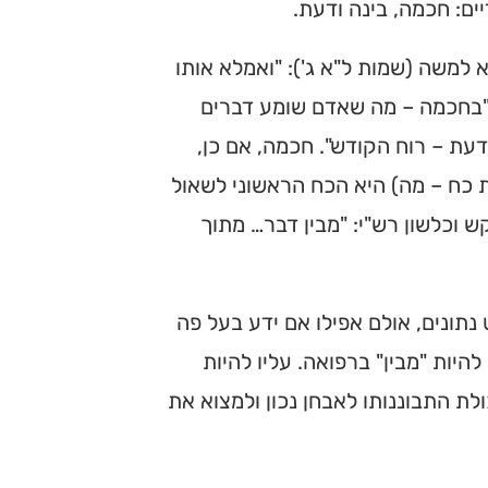
ם: חכמה, בינה ודעת.
למשה (שמות ל"א ג'): "ואמלא אותו
 "בחכמה – מה שאדם שומע דברים
דעת – רוח הקודש". חכמה, אם כן,
ת כח – מה) היא הכח הראשוני לשאול
קש וכלשון רש"י: "מבין דבר… מתוך
תונים, אולם אפילו אם ידע בעל פה
היות "מבין" ברפואה. עליו להיות
לת התבוננותו לאבחן נכון ולמצוא את