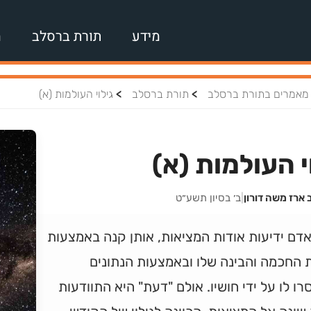
מידע
תורת ברסלב
מ
>
>
מאמרים בתורת ברסלב
תורת ברסלב
גילוי העולמות (א)
י העולמות (א)
 ארז משה דורון
|
ב׳ בסיון תשע״ט
דם ידיעות אודות המציאות, אותן קנה באמצעות
 החכמה והבינה שלו ובאמצעות הנתונים
ו לו על ידי חושיו. אולם "דעת" היא התוודעות