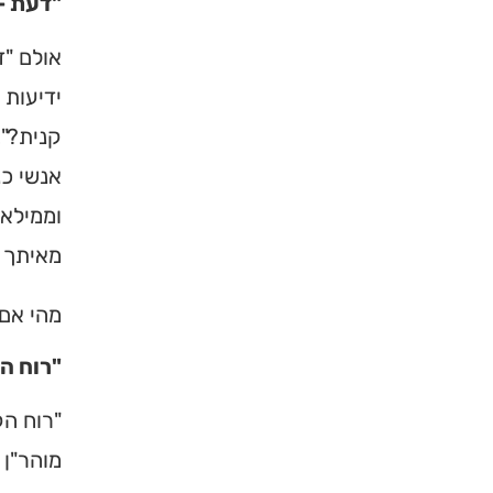
"דעת –
אולם "ד
ידיעות 
קנית?"…
אנשי כנ
וממילא 
מאיתך 
×
מהי אם 
"רוח ה
מחפשים ב
"רוח הק
מוסד ברס
מוהר"ן 
הכירו את האינדקס ה