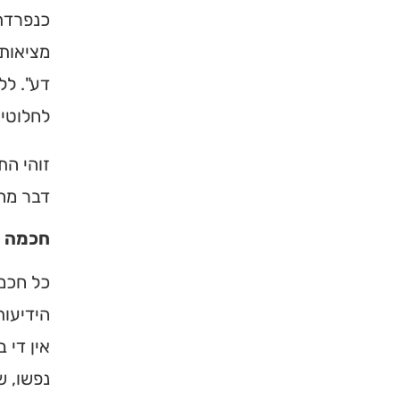
כנפרדת 
מציאות 
דע". לל
לחלוטין
זוהי הת
דבר מה
חכמה ו
כל חכמת
הידיעות
אין די 
נפשו, ש