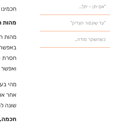
"אם יתן – יתן"…
חכמינו 
מהות ה
"עד שיגמור הצדיק"
מהות הא
כשהשקר מודה…
באפשרות
חסרת – 
ואפשר ג
מהי בעצ
אחר או 
שונה לח
חכמה, 