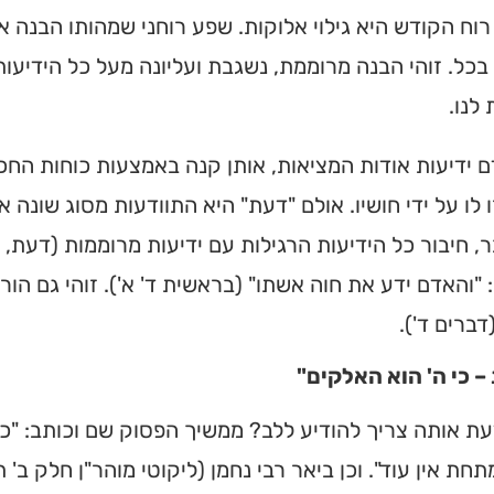
רוח הקודש היא גילוי אלוקות. שפע רוחני שמהותו הבנה
מצאו זמני תפילות, שיעורי
הגעה בלחיצת כפתור.
בכל. זוהי הבנה מרוממת, נשגבת ועליונה מעל כל הידיעות
לנו.
ס ➔
 ידיעות אודות המציאות, אותן קנה באמצעות כוחות החכ
לו על ידי חושיו. אולם "דעת" היא התוודעות מסוג שונה א
, חיבור כל הידיעות הרגילות עם ידיעות מרוממות (דעת, כ
"והאדם ידע את חוה אשתו" (בראשית ד' א'). זוהי גם הור
דברים ד').
– כי ה' הוא האלקים"
ת אותה צריך להודיע ללב? ממשיך הפסוק שם וכותב: "כי
חת אין עוד". וכן ביאר רבי נחמן (ליקוטי מוהר"ן חלק ב' תו