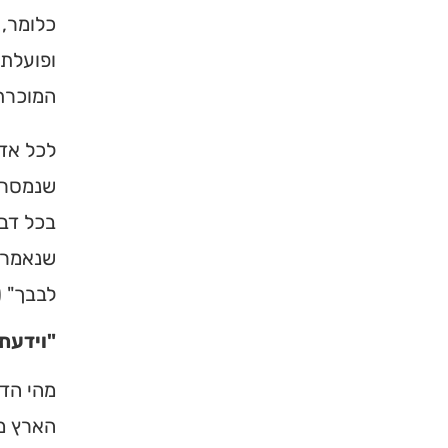
כלומר, 
ברסלב בארץ ובעולם! 
תורה, כתובות ודרכי 
ופועלת 
המוכרת 
לכניסה לאינדק
לכל אדם
שנמסרו 
בכל דבר
שנאמר: 
לבבך" (
"וידעת 
מהי הדע
הארץ מת