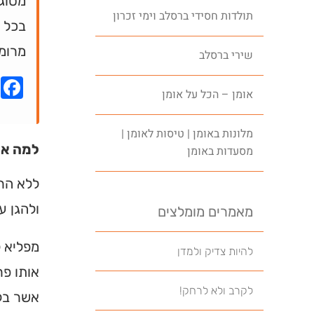
מסוג 
תולדות חסידי ברסלב וימי זכרון
בכל ד
מרומ
שירי ברסלב
k
אומן – הכל על אומן
מלונות באומן | טיסות לאומן |
למה אי
מסעדות באומן
ללא הרף
ולהגן על
מאמרים מומלצים
מפליא ל
להיות צדיק ולמדן
אותו פר
לקרב ולא לרחק!
אשר בלע