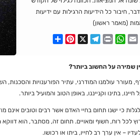
שונה אל המציאות. הכוונה לגילוי של הקודש
בר, חיבור כל הידיעות הרגילות עם ידיעות
מות (מאמר ראשון)
Pinterest
Share
Telegram
WhatsApp
X
Print
Faceboo
Email
ן שמירה על החשוב ביותר?
, מעורר עולמנו המודרני, עתיר הפורענויות והסכנות, 
 חיינו, בתינו וקנייננו, באופן הטוב והמועיל ביותר.
גלות כי ישנו תחום בחיי האדם אשר רבים וטובים אינם מוד
וץ לכל רוח, חשוף ומאויים. תחום זה, מסתבר, הוא דווקא 
דיו – אין ערך רב לחייו, ביתו או רכושו.