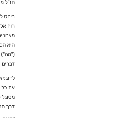
חז"ל מח
ביחס לי
רוח אלו
מאחרים 
היא הכח
("מה") 
דברים ש
לדוגמא,
את כל מ
מסוגל ל
דרך הרי