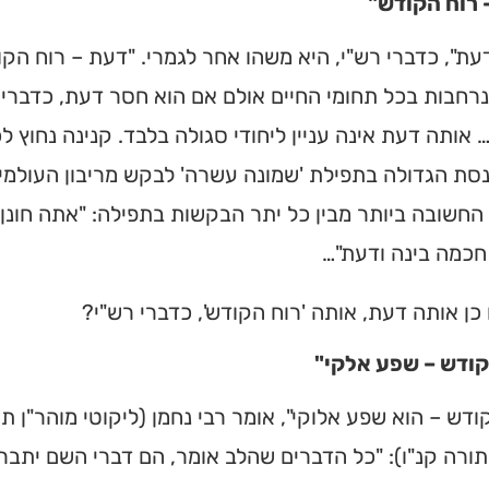
 רוח הקודש"
עת", כדברי רש"י, היא משהו אחר לגמרי. "דעת – רוח הקו
נרחבות בכל תחומי החיים אולם אם הוא חסר דעת, כדברי 
 אותה דעת אינה עניין ליחודי סגולה בלבד. קנינה נחוץ לכ
סת הגדולה בתפילת 'שמונה עשרה' לבקש מריבון העולמי
החשובה ביותר מבין כל יתר הבקשות בתפילה: "אתה חונן 
חכמה בינה ודעת"…
כן אותה דעת, אותה 'רוח הקודש', כדברי רש"י?
קודש – שפע אלקי"
ית כנסת או
ודש – הוא שפע אלוקי", אומר רבי נחמן (ליקוטי מוהר"ן תו
לב?
תורה קנ"ו): "כל הדברים שהלב אומר, הם דברי השם יתבר
חדש והמקיף של בתי כנסת