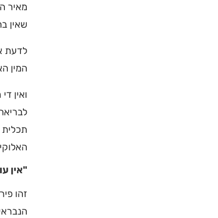
מאיר הד
שאין בה
לדעת את
המין הא
ואין די
לבריאה.
תכלית ת
האלוקים
"אין עו
זהו פיר
הנבראים