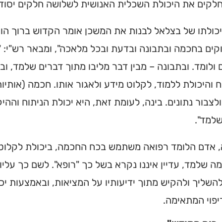
לקים את היכולת השכלית האנושית לשלושה חלקים יסודיי
כולתו של בצלאל לבנות את המשכן אומר הקדוש ברוך הוא 
קים בחכמה ובתבונה ובדעת ובכל מלאכה", ומבאר רש"י:
ולומד. ובתבונה – מבין דבר מליבו מתוך דברים שלמד, וב
 והיכולת ללמוד, לקלוט מידע ולאגור אותו. חכמה (אותיו
ולצבור נתונים. בינה, לעומת זאת, היא יכולת הניתוח וההי
למד".
 אדם הלומד רפואה משתמש בכח החכמה, ביכולת לקלוט נ
ה שלמד, עדיין איננו נקרא בשל כך "רופא". לשם כך עליו ל
השליך ולהקיש מתוך ידיעותיו על המציאות, ובאמצעות יכו
פוי המתאימה.