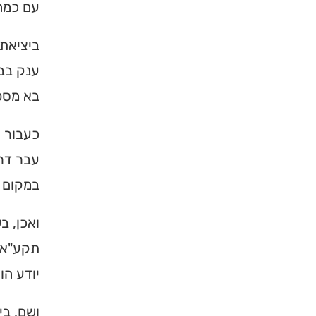
עם כמה 
ביציאתם
ענק בבי
בא מספר
כעבור ש
עבר דרך
במקום ה
ואכן, ב
תקע"א ו
יודע הו
ושם, בי