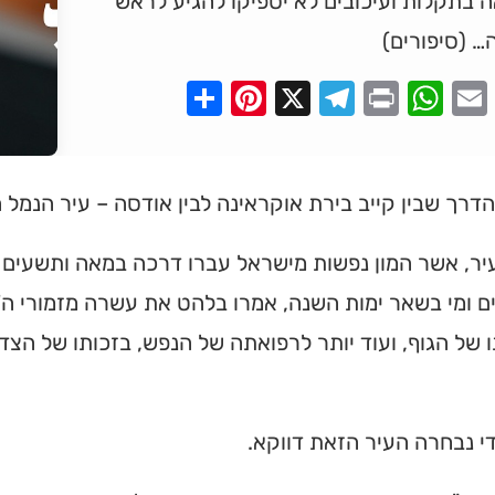
 בתקלות ועיכובים לא יספיקו להגיע לראש
… (סיפורים)
Pinterest
Share
Telegram
WhatsApp
X
Print
Faceboo
Email
דרך שבין קייב בירת אוקראינה לבין אודסה – עיר הנמל 
יר, אשר המון נפשות מישראל עברו דרכה במאה ותשעים 
 ומי בשאר ימות השנה, אמרו בלהט את עשרה מזמורי ה'תי
 של הגוף, ועוד יותר לרפואתה של הנפש, בזכותו של הצד
י נבחרה העיר הזאת דווקא.