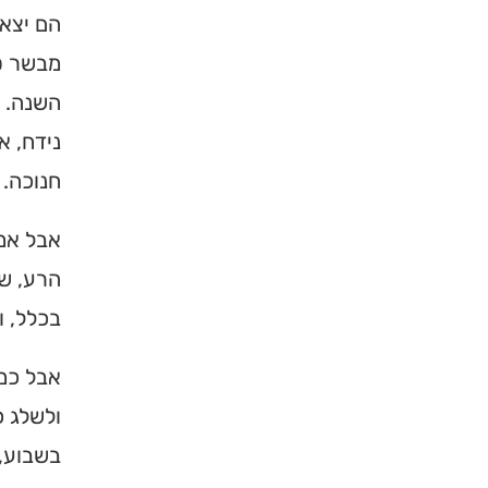
הם יצאו
מבשר טו
השנה. ל
נידח, א
חנוכה.
אבל אמו
הרע, שי
בכלל, ו
אבל כמו
ולשלג כ
בשבוע, 