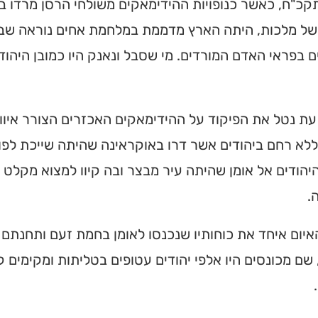
כ"ח, כאשר כנופויות ההידימאקים משולחי הרסן מרדו ב
של מלכות, היתה הארץ מדממת במלחמת אחים נוראה שבי
 בפראי האדם המורדים. מי שסבל ונאנק היו כמובן היהוד
ת נטל את הפיקוד על ההידימאקים האכזרים הצורר איווא
לא רחם ביהודים אשר דרו באוקראינה שהיתה שייכת לפול
יהודים אל אומן שהיתה עיר מבצר ובה קיוו למצוא מקלט 
.
האיום איחד את כוחותיו שנכנסו לאומן בחמת זעם ותחנת
שם מכונסים היו אלפי יהודים עטופים בטליתות ומקימים ק