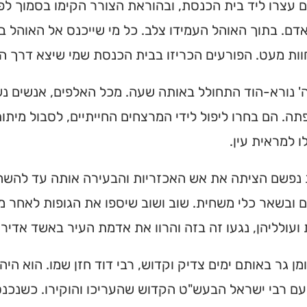
 עצרו ליד בית הכנסת, ובהוראת הצורר הקימו בסמוך לפ
דם. בתוך האוהל העמידו צלב. כל מי שייכנס אל האוהל 
ת מעט. הפורעים הכריזו בבית הכנסת שמי שיצא דרך האו
' נורא-הוד התחולל באותה שעה. מכל האלפים, אנשים נשים
ה. הם בחרו ליפול לידי המרצחים החייתיים, לסבול מיתו
לו למראית עין.
נפשם הציתה את אש האכזריות והבעירה אותה עד להשחית
ם ובשאר כלי משחית. שוב ושוב שיספו את הגופות לאחר מו
ועולליהן, נגעו זה בזה והרוו את אדמת העיר באשד אדיר.
מן גר באותם ימים צדיק וקדוש, רבי דוד חזן שמו. הוא הי
ם רבי ישראל הבעש"ט הקדוש שהעריכו והוקירו. כשנכנסו