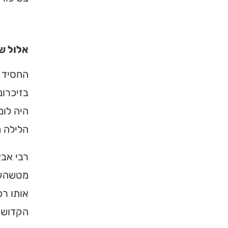
אלול ש
החסיד 
בזיכרונ
היה לו
הלילה ה
רבי אב
מטשהער
אותו רכ
הקדושים