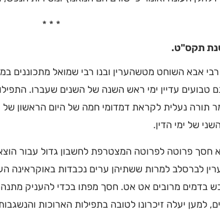
* * *
נת תקס"ט.
רבי אבא השוחט מטשהערין ובנו רבי שמואל מתכוננים ב
ם טבועים עדיין ימי ראש השנה של השנים שעברו. התפילות,
מר תורה נעלית לקראת דמדומי חמה של היום הראשון של
שני של ימי הדין.
א חסך פרוטה לפרוטה המצטרפת לחשבון גדול עבור הוצא
ין לברסלב למרות ששתיהן ערים נכבדות באוקראינה הענ
ש בדמים מרובים אט אט. חסך מפתו בכדי להעניק מתנה כ
, למען יעלה זיכרונו לטובה בתפילות הארוכות והנשגבות 