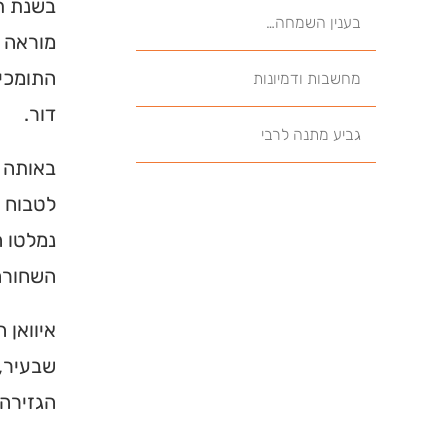
בשנת תק
בענין השמחה…
מוראה 
התומכים
מחשבות ודמיונות
דור.
גביע מתנה לרבי
באותה ע
לטבוח ל
נמלטו ה
השחורה
איוואן 
שבעיר, 
הגזירה.