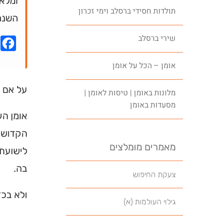
ומלאה
תולדות חסידי ברסלב וימי זכרון
השנה
שירי ברסלב
k
אומן – הכל על אומן
על אם ה
מלונות באומן | טיסות לאומן |
מסעדות באומן
אומן הע
הקדושים
מאמרים מומלצים
לישועתו
בה.
צעקת החיפוש
ולא בכד
גילוי העולמות (א)