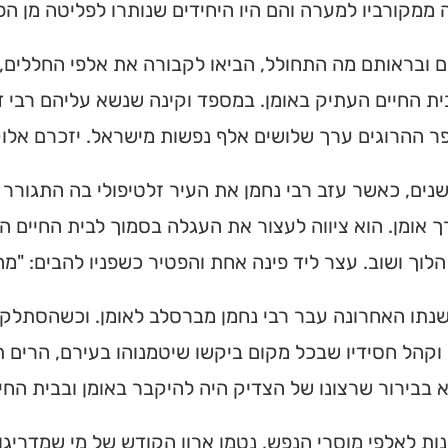
ממקורביו למערה והם היו היחידים שנותרו לפליטה מן הפ
 ובראותם מה התחולל, הביאו לקבורה את אלפי החללים, 
ת החיים העתיק באומן. במספד וקינה שנשא עליהם רבי דו
 ההרוגים ערך שלושים אלף נפשות מישראל. יזכרם אלוק
נים, כאשר עזב רבי נחמן את העיר זלטיפולי בה התגור
 אומן. הוא ציווה לעצור את העגלה בסמוך לבית החיים ה
לוך ושוב. עצר ליד פינה אחת והפטיר כשפניו להבים: "מה
שנתו האחרונה עבר רבי נחמן מברסלב לאומן. וכשהסתלק 
קהל חסידיו שבכל מקום ביקשו שיטמנוהו בעירם, הרים תל
א בבירור שרצונו של הצדיק היה להיקבר באומן ובבית החי
נות לאלפי מוסרי הנפש, נטמן ארון הקודש של מי שמדריגות