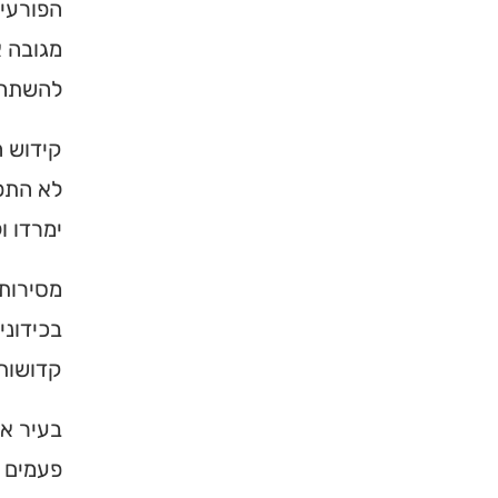
הפורעים
מגובה א
להשתחוו
קידוש ה
לא התפת
ימרדו ו
מסירות 
בכידוני
קדושות 
בעיר או
פעמים ע