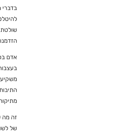
בדברי מ
להיטלטל
שולטת ה
הזדמנות
אדם בסע
בעצבות 
משקיע א
התיבות 
מתיקות 
זה מה 
של לשון