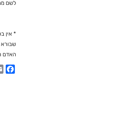
לשם מהר
* אין ב
שבורא ע
האדם הי
ook