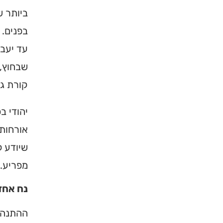
ביותר ש
בפנים. 
עד יעבו
שבחוץ, 
קורת גג
יהודי ב
אורחות 
שיודע ל
מפריע.
נח אחד
ההתנהלו