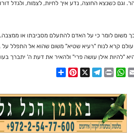
. וגם כשנצא החוצה, נדע איך לחיות, לצמוח, ולגדל דורו
כך משום לומר כי על האדם להתעלם מסביבתו או ממצבה.
ולם קרא לנוח "רעיא שטיא" משום שהוא אל התפלל על בני
א "להיות אילן עושה פרי" ולהאיר את דעת ה' יתברך בע
Share
Pinterest
Telegram
X
WhatsApp
Print
Email
Faceb