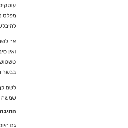
עוסקים 
ברסלב בארץ ובעולם! 
תורה, כתובות ודרכי 
מפלט מס
להיבלע 
לכניסה לאינדק
אך לשם
ואין סי
טשטוש ו
בבשר הח
לשם כך,
שמשה ל
התיבה 
גם היום