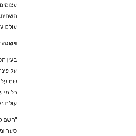
עצומים.
השחיתו 
עולם על
וישנה 
בעין הס
על פינה
שט על פ
×
כל מי ש
עולם נק
מחפשים ב
מוסד ברס
"השם למ
סער ומב
הכירו את האינדקס ה