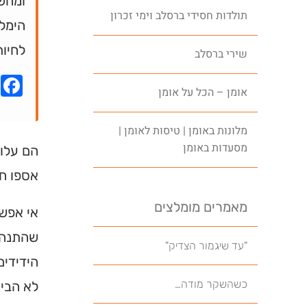
ומחשב
תולדות חסידי ברסלב וימי זכרון
הימלט
לחיות
שירי ברסלב
k
אומן – הכל על אומן
מלונות באומן | טיסות לאומן |
מסעדות באומן
הם עלו 
אספו חו
מאמרים מומלצים
אי אפשר
שהתנהלו
"עד שיגמור הצדיק"
הידידים
כשהשקר מודה…
לא הבין