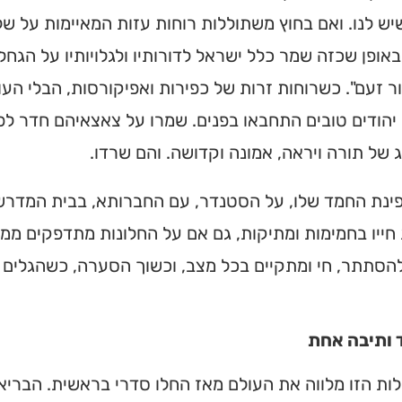
יש לנו. ואם בחוץ משתוללות רוחות עזות המאיימות על ש
באופן שכזה שמר כלל ישראל לדורותיו ולגלויותיו על הג
ר זעם". כשרוחות זרות של כפירות ואפיקורסות, הבלי העו
יהודים טובים התחבאו בפנים. שמרו על צאצאיהם חדר לפ
 של תורה ויראה, אמונה וקדושה. והם שרדו.
פינת החמד שלו, על הסטנדר, עם החברותא, בבית המדרש 
חייו בחמימות ומתיקות, גם אם על החלונות מתדפקים ממטר
הסתתר, חי ומתקיים בכל מצב, וכשוך הסערה, כשהגלים חו
 ותיבה אחת
ת הזו מלווה את העולם מאז החלו סדרי בראשית. הבריא