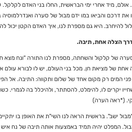
 אולם, מיד אחרי ימי הבראשית, החלו בני האדם לקלקל. ע
את דרכם והביאו במו ידם מבול של סערה ואנדרלמוסיה 
ול להיחרב. היא גם מספרת לנו, איך האדם הקטן יכול להי
דרך הצלה אחת, תיבה.
ערה של קלקול והשחתה, מספרת לנו התורה "ונח מצא חן 
 אחת של מציאת חן. מכל בני העולם, יש לו לבורא עולם א
ני המים רק מקום אחד של שלום ותקווה: התיבה. אל הפי
חייו יקרים לו, להימלט, להסתתר, ולהיכלל בה לגמרי. כש
י. (*ראה הערה)
ית כנסת או
לב?
בול ישב". בראשית הראה לנו השי"ת את האופן בו יתקיי
ול. המפלט יהיה תמיד באמצעות אותה תיבה של נח איש 
חדש והמקיף של בתי כנסת