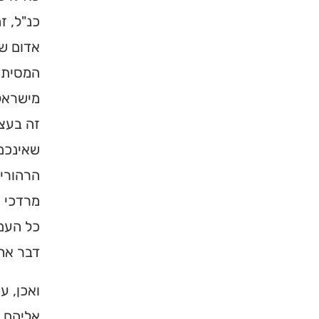
כנ"ל, ז
אדום שה
המסית 
מישראל 
זה בעצ
שאינכם 
הרהורים
מרדכי 
כל העם 
דבר אחד
ואכן, ע
אליהם ב