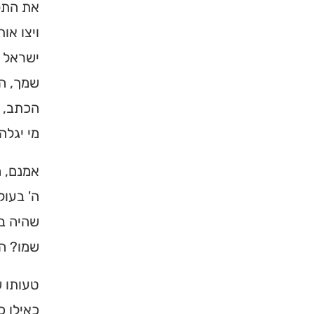
את התפי
ויצו או
ישראל ז
שמך, הש
הכתב, ד
מי יגלה
אמנם, ה
ה' בעול
שהיה בע
שמו? הא
טעותו ש
כאילו כ