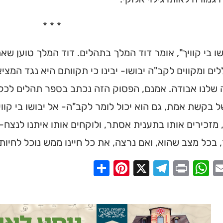
* * *
שו בי קוויך", אומר דוד המלך בתהלים. דוד המלך טוען שאם
ם ומקווים לקב"ה יבושו- יבינו כי תקוותם היא נגד המציא
לנו אבודה. אמנם, הפסוק הזה נכתב בספר תהלים לכל יה
 בקשת אמת, גם הוא יכול לומר לקב"ה- אל יבושו בי קוויך
 מזכירים אותו בתענית אסתר, ולוקחים אותו איתנו לנצח
 בכל מצב שהוא, ואם נרצה, את כל חיינו ממש נוכל לחיות
Share
Pinterest
Telegram
X
WhatsApp
Print
Email
Faceb