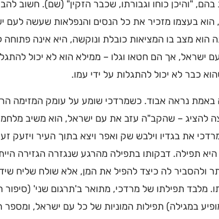
בהם, "והיכן כוחו וגבורתו, שכבר הזקין" (שם). חשוב להב
הוא בעצמו מזכיר את כל הנסים והנפלאות שעשה לעם יש
 הוא מצב בו המציאות כובלת ונוקשה, היא אינה פתוחה ל
עם ישראל, אך הם חטאו וגלו – ממילא הוא לא יכול להתגלו
וא כבר לא יכול להתגלות על ידי עמו.
באמת נראה אבוד. כשמרדכי שומע על עומק המזימה הרעה 
ה להציג – שהקב"ה עזב את עם ישראל, הוא משיב מלחמה
רדכי את בגדיו וילבש שק ואפר ויצא בתוך העיר ויזעק זע
יא תפילה. דבקותו בתפילה מהרגע שנגזרה הגזירה היית
 ולהסביר לה כיצד להפיל את המן, אלא שולח שליח שיד
. מלבד תפילתו של מרדכי, מתואר ב'תרגום שני' (סיפור 
פיע במגילה) תפילות המוניות של כל עם ישראל, ומספר 