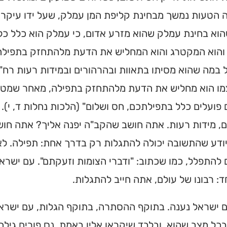
ה הטעות נמשך מבחינת קליפת המן עמלק, שעל ידו עיקר 
וא בחינת עמלק שהוא מזרע אדום, כי עמלק הוא כלל כל
והוא המקטרג והוא המחליש את הדעת מלהתחזק בתפילה.
במה שהוא מסיתו בתאוות ובהרהורים ובמידות רעות רח"ל
מו הוא מחליש את הדעת מלהתחזק בתפילה, מאחר שמטע
פועלים כלל בתפילתכם, חס ושלום" (הלכות נחלות ד, י).
, מידות רעות. אתה חושב שהקב"ה יפנה אליך? אתה חושב
יודע שהתשובה יכולה להתגלות רק בדרך אחת: תפילה. ל
להתפלל, כמו שכתוב: "ודברי הצומות וזעקתם". עם ישרא
: רבונו של עולם, אתה חייב להתגלות.
ם ישראל נענה. בתוקף ההסתרה, בתוקף הגלות, עם ישרא
כל מצב שהוא, ובלבד שיקראו אליו באמת. נס פורים גילה