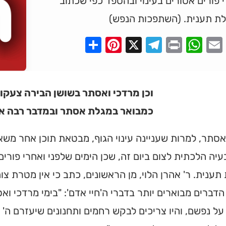
 פורים אסורים בעינוי ובהספד כפי שכתוב
לת תענית. (השתפכות הנפש)
Pinterest
Share
Telegram
WhatsApp
X
Print
Faceboo
Email
וכן מרדכי ואסתר בשושן הבירה צעקו
כמבואר במגלת אסתר ובמדבר רבה אס
סתר, למרות שעניינה עינוי הגוף, מבטאת תוכן אחר מש
עיה הלכתית לצום ביום זה, שכן הימים שלפני ואחרי פורים
תענית. ר' אהרן הלוי, מן הראשונים, כתב כי אין מטרת צום 
דברים מבוארים יותר בדברי ה'חיי אדם': "בימי מרדכי וא
על נפשם, והיו צריכים לבקש רחמים ותחנונים שיעזרם ה' 