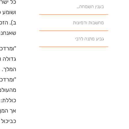
כל ישרא
בענין השמחה…
ושומע כ
ב). הזכ
מחשבות ודמיונות
שאנחנו 
גביע מתנה לרבי
"ומרדכי
גדולה ו
המלך. מ
"ומרדכ
מהעולם.
כוללת: 
אך המן 
כביכול 