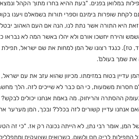
לות במלואן בפנים. "בעת ההיא בחרו מתוך הקהל ונמצאו 
תם לקחת שופרות בימינם וספרי תורות בשמאלם ויענו בקול 
את היא התורה אשר נתת לנו, הנה אם העם האהוב יבטל מן 
מש והירח יחשכו אורם ולא יהלו באשר המה לא נבראו כי
, טז). כנגד רצונו של המן למחות את שם ישראל, תפילת י
 את שמך בעולם'.
מן עדיין בטוח במזימתו. מכיוון שהוא עזב את עם ישראל,
ם חסרות משמעות, כי הם כבר לא שייכים לזה. הלך מחשבה 
ומק ההסתרה והריחוק. מה באמת אנחנו יכולים לבקש? למה
ם אנחנו עדיין קשורים לזה בכלל? ובכך, המן מערער את
ל המן, אומר רבי נתן, לא הייתה נכונה רק אז. "כי זה ה
ל התפילות לריק חס ולשום, כשרואים שצועקים ומתפללים ו