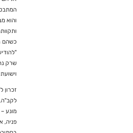
המתבטא 
והוא מב
ותקוותם
כשהם רח
"להודיע
שרק נתל
וישועתו
זכרון ל
לקב"ה, 
מונע –
פניה, א
בסתירה 