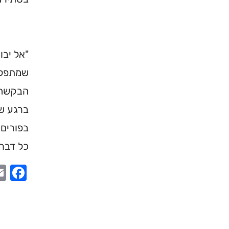
"אל יבו
שמתפללי
הבקשה ש
ברגע של
בפורים,
כל דבר,
ook