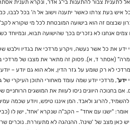
ל לתענית צבור להתענות בי"ג אדר, ונקרא תענית אסתר,
ל איש בעת צרתו כאשר יתענה וישוב אל ה' בכל לבבו, כמ
רון שבצום זה הוא בישועה המובטחת לכל מי שקורא לקב"ה
צמים אנחנו לא נזכרים בכך שהישועה תבוא, ובמיוחד כשא
 ידע את כל אשר נעשה, ויקרע מרדכי את בגדיו וילבש שק
מרה" (אסתר ד, א). פסוק זה מתאר את מצבו של מרדכי ב
רדכי לא רק שומע על גזר הדין, אלא הוא גם יודע – יודע
י
ידע
", מרדכי יודע שמה עומד מאחורי התוכן העיקרי של ג
 אם בחנוכה היוונים ניסו לעוות את המושגים הרוחניים ש
להשמיד, להרוג ולאבד. המן איננו טיפש, ויודע שכמה עמים
אומר: "ישנו עם אחד" – הקב"ה שנקרא 'אחד', ישן לו (כביכ
יש כאן מצב של 'שינה'. ההנהגה לא מתעוררת. נוכרים שרפו