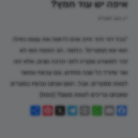
איפה יש עוד חמץ?
י״ג באב תשע״ט
"בכל דור ודור חייב אדם לראות את עצמו כאילו
הוא יצא ממצרים". כלומר, חג הפסח הוא לא
זכר למאורע שקרה לפני הרבה שנים, אלא זהו
אור שיורד כל שנה מחדש, וגם עכשיו אפשר
לצאת ממצרים. אבל, האם אנחנו עכשיו במצרים
שאנחנו צריכים לצאת משם? (פסח)
Pinterest
Share
Telegram
WhatsApp
X
Print
Facebook
Email