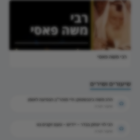
רבי משה פאסי
שיעורים ושירים
הרב משה ביננשטוק: חיי מוהר"ן; הנסיעה לאומן
שיעור תורה
רבי לוי יצחק בנדר – יידיש – טעם זקנים נט
שיעור תורה