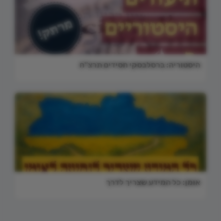
היסטוריה: ברסלבסקי חסידים תרצ"ח
אומן: כל המידע שצריך לדרך