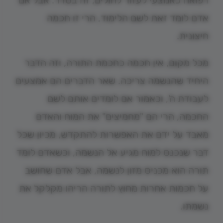
אדם לומד זאת לשם הלימוד, הרי זו חכמה
חיצונית.
מכל מקום, אין חכמה כחכמת התורה, וזה הדבר
היחיד שהנשמה צריכה. שאר הדברים הם אמצעים
לעבודת ה', וכאמור אם לומדים אותם לשם
החכמה, הרי הם "מחמיצים" את המוח והאדם
מאבד על ידם את האפשרות להתקדש, מכיון שכל
דבר שנכנס למוח מגיע אל הנשמה, וכשאדם לומד
תורה הוא מכניס מזון לנשמה, אבל אדם שחושב
על חכמות אחרות מחוץ לתורה הריהו מקלקל את
נשמתו.