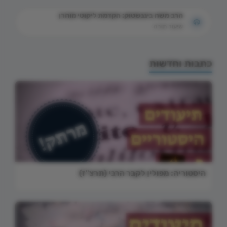
הרב משה ביננשטוק: הקדמת ליקוטי מוהרן
שיעור תורה
כתבות וחדשות
היסטוריה: מפולין לקבר הרבי (תרצ"ז)