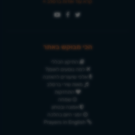
קרא עוד אודות ברסלב »
הכי מבוקש באתר
התיקון הכללי
למה נוסעים לאומן?
אלפי שיעורים להאזנה
מאות שירי ברסלב
התחזקות
שמחה
אמונה ובטחון
זמני היום בהלכה
Prayers in English