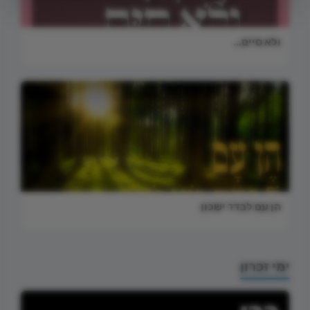
ולא סיים…
הן עם לבדד ישכון
ימי זכרון