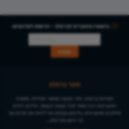
הישארו מחוברים לברסלב - הרשמו לעדכונים:
שער ברסלב
חסידות ברסלב, יותר תנועה מאשר חסידות, מושכת
התעניינות רבה מאוד מכל קצוות הקשת. חרדים, דתיים
וחילונים מתעניינים, בודקים ומנסים אף לחיות את תורתו של
רבי נחמן מברסלב...