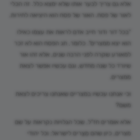
אלא גם צריך לבער אותו שלא ימצא כלל. זה הכלי
לאור של פסח. האור של פסח הוא היציאה לחירות.
"בכל דור ודור חייב אדם לראות את עצמו כאילו
הוא יצא ממצרים". כלומר, חג הפסח הוא לא זכר
למאורע שקרה לפני הרבה שנים, אלא זהו אור
שיורד כל שנה מחדש, וגם עכשיו אפשר לצאת
ממצרים.
וכי אנחנו עכשיו במצריים שאנחנו צריכים לצאת
משם?
אלא אומרים חז"ל, שכל הגלויות נקראות על שם
מצרים, כיון שהם מֵצֵרים לישראל; וכל יהודי