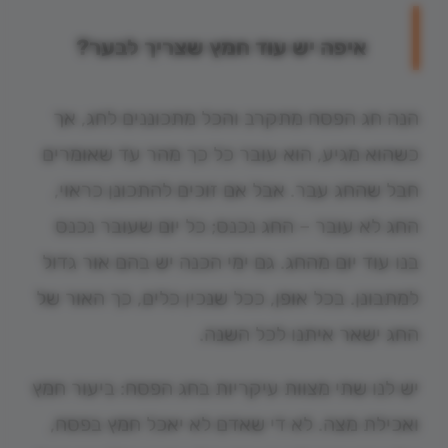
איפה יש עוד חמץ שצריך לבער?
הנה חג הפסח מתקרב והכל מתכוננים לחג, אך
כשהוא מגיע, הוא עובר כל כך מהר עד שאומרים
חבל שהחג עבר. אבל אם זוכים להתכונן כראוי,
החג לא עובר – החג נכנס; כל יום שעובר נכנס
בנו עוד יום מהחג. גם ימי הכנה יש בהם אור גדול
למתבונן. בכל אופן, ככל שנכין כלים, כך האור של
החג ישאר איתנו לכל השנה.
יש לנו שתי מצוות עיקריות בחג הפסח: ביעור חמץ
ואכילת מצה. לא די שאדם לא יאכל חמץ בפסח,