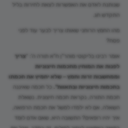
שנותנת לאדם את האפשרות לצאת לחירות בליל
התקדש חג.
מהו החמץ הרוחני שאותו צריך לבער עוד לפני
פסח?
אומר רבינו בליקוטי מוהר"ן ח"א תורה ה': "
צריך
לפנות את המוחין מחכמות חיצוניות
וממחשבות זרות וחמץ – שלא יחמיץ את חכמתו
בחכמות חיצוניות ובתאוות".
כל חכמה שאיננה
חכמת התורה, נקראת חכמה חיצונית. נשאלת
השאלה, אם לא ילמדו למשל את חכמת הרפואה,
איך יהיו רופאים? התשובה היא, שאם אדם לומד
רפואה כאמצעי לעזור לחולים, זה בסדר. אבל אם