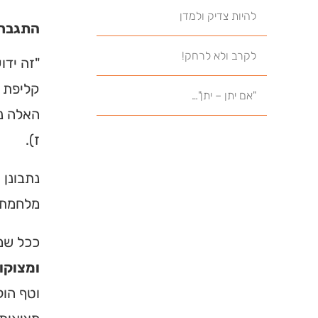
להיות צדיק ולמדן
התגברו
לקרב ולא לרחק!
"זה ידו
קליפת ה
"אם יתן – יתן"…
האלה נז
ז).
נתבונן 
מלחמת ה
ככל שמ
ומצוקו
וטף הול