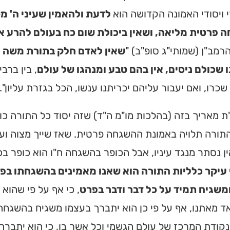
 ויסודי האמונה הקדושה הוא
לדעת ולהאמין שעיני ה' מ
פרטית מליאה, ושאין ביכולת שום כח בעולם להרע או ל
מב"ן (שמותי"ג סופ"ב) "
שאין לאדם חלק בתורת משה רב
 שכולם ניסים, אין בהם טבע ומנהגו של עולם
, בין ברב
 שכרו, ואם יעבור עליהם יכריתנו ענשו, הכל בגזרת עליון".
ת מאריך בזה (בהלכות מו"מ ה"ד) שזה יסוד כל התורה כו
ורה תלויה באמונת ההשגחה פרטית. שאז שייך מצוה ועבר
ין נסתר מנגד עיניו, אבל הכופר בהשגחה ח"ו הוא כופר בכ
 עיקר כלליות התורה הוא שאנו מאמינים בהשגחתו בפר
ומשגיח תמיד על כל דבר ודבר בפרט
, כי אף על פי שהוא
 מאתנו, אף על פי כן הוא יתברך בעצמו משגיח בהשגחה
קודת המרכז של עולם הגשמי וכל אשר בו, כי הוא יתבר