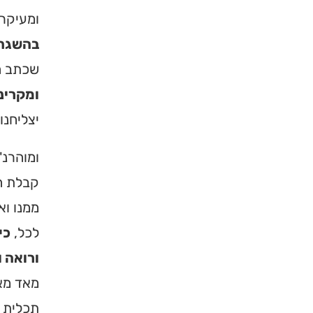
ומעיקרי
בהשגחה 
שכתב הר
ומקרינו
יצליחנו
ומוהרנ"
קבלת הת
ממנו וא
לכל,
כי
ורואה 
מאד מאד
תכלית נ