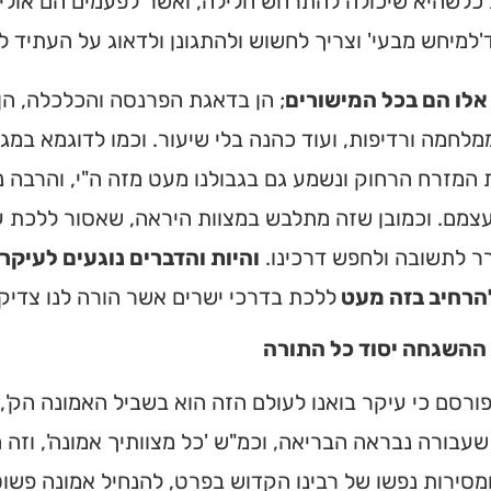
כלשהיא שיכולה להתרחש חלילה, ואשר לפעמים הם אולי גם
למיחש מבעי' וצריך לחשוש ולהתגונן ולדאוג על העתיד לב
אלו הם בכל המישורים
; הן בדאגת הפרנסה והכלכלה, הן 
לחמה ורדיפות, ועוד כהנה בלי שיעור. וכמו לדוגמא במגי
המזרח הרחוק ונשמע גם בגבולנו מעט מזה ה"י, והרבה נ
צמם. וכמובן שזה מתלבש במצוות היראה, שאסור ללכת עמ
ר לתשובה ולחפש דרכינו.
והיות והדברים נוגעים לעיק
הרחיב בזה מעט
ללכת בדרכי ישרים אשר הורה לנו צדיק
ההשגחה יסוד כל התורה
פורסם כי עיקר בואנו לעולם הזה הוא בשביל האמונה הק',
עבורה נבראה הבריאה, וכמ"ש 'כל מצוותיך אמונה', וזה ה
ומסירות נפשו של רבינו הקדוש בפרט, להנחיל אמונה פשוט