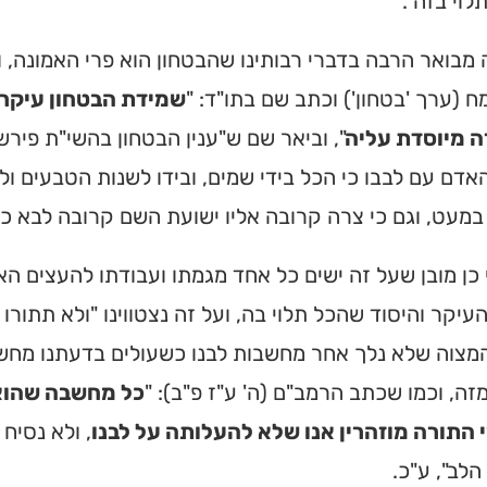
לוי בזה".
 מבואר הרבה בדברי רבותינו שהבטחון הוא פרי האמונה, וע
 (ערך 'בטחון') וכתב שם בתו"ד: "
שמידת הבטחון עיקר 
 מיוסדת עליה
", וביאר שם ש"ענין הבטחון בהשי"ת פירש 
אדם עם לבבו כי הכל בידי שמים, ובידו לשנות הטבעים ולה
במעט, וגם כי צרה קרובה אליו ישועת השם קרובה לבא כי כ
 כן מובן שעל זה ישים כל אחד מגמתו ועבודתו להעצים ה
העיקר והיסוד שהכל תלוי בה, ועל זה נצטווינו "ולא תתור
מצוה שלא נלך אחר מחשבות לבנו כשעולים בדעתנו מחשב
זה, וכמו שכתב הרמב"ם (ה' ע"ז פ"ב): "
כל מחשבה שהוא 
 התורה מוזהרין אנו שלא להעלותה על לבנו
, ולא נסיח
הלב", ע"כ.