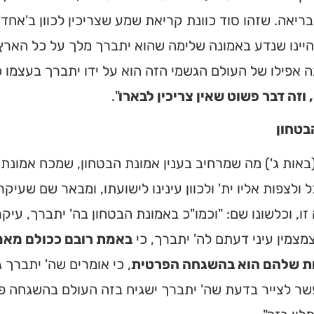
ריאה. שזהו סוד כוונת קריאת שמע שצריכין לכוון ב'אחד
היינו שנדע באמונה שלימה שהוא יתברך מלך על כל הארץ
 אפילו של העולם הגשמי הזה הוא על ידו יתברך בעצמו כ
וזה דבר פשוט שאין צריכין לבארו
".
בטחון
(באות ג') מה שמרחיב בענין אמונת הבטחון, שמכח אמונ
ולצפות אליו ית' ולכוון עינינו לישועתו, ומבאר שם שעיק
ו, וכלשונו שם: "וכמו"כ באמונת הבטחון בה' יתברך, עיק
מצמין עיני דעתם לה' יתברך, כי
באמת רובם ככולם מאמי
ת שלהם הוא בהשגחה הפרטית
, כי אומרים שה' יתברך 
ר לצייר בדעת שה' יתברך ישגיח בזה העולם בהשגחה פרט