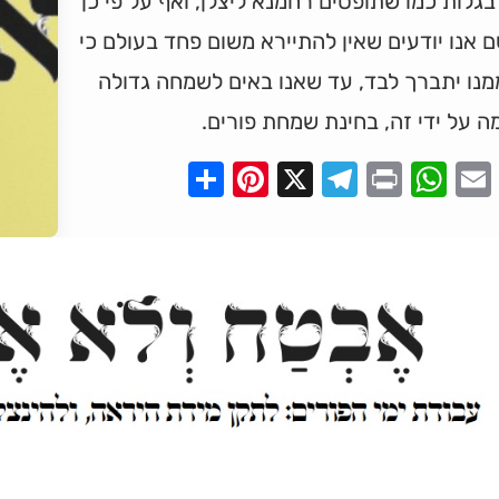
גלות כמו שתופסים רחמנא ליצלן, ואף על פי כן
 אנו יודעים שאין להתיירא משום פחד בעולם כי
נו יתברך לבד, עד שאנו באים לשמחה גדולה
ה על ידי זה, בחינת שמחת פורים.
Pinterest
Share
Telegram
WhatsApp
X
Print
Faceboo
Email