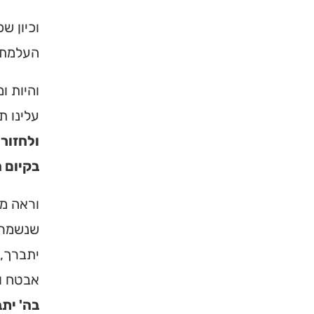
וכיון ש
העלמת 
והיות ו
עלינו ת
ולחזור
בקיום ה
וראה מה
שנשמר מ
יתברך, 
אבטח ול
בה' יתב