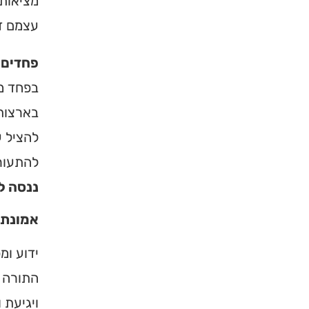
מציאות 
עצמם ד'
פחדים 
בפחד ממ
בארצות 
להציל ע
להתעור
ננסה ל
אמונת 
ידוע ומ
התורה ש
ויגיעת 