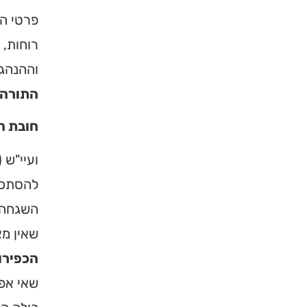
פרטי הב
רוחות, 
וההנהגה
התורה, 
חובת ה
ועיי"ש 
להסתכל 
השגחה ז
שאין מצ
הכפירו
שאי אפש